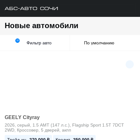
Новые автомобили
10
Фильтр авто
GEELY Cityray
2026, серый, 1.5 AMT (147 л.с.), Flagship Sport 1.5T 7DCT
2WD, Кроссовер, 5 дверей, акпп
Трейд-ин
-270 000 ₽
Кредит
-250 000 ₽