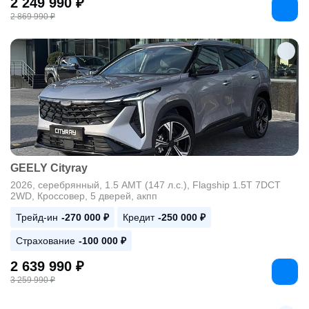
2 249 990 ₽
2 869 990 ₽
GEELY Cityray
2026, серебрянный, 1.5 AMT (147 л.с.), Flagship 1.5T 7DCT
2WD, Кроссовер, 5 дверей, акпп
Трейд-ин
-270 000 ₽
Кредит
-250 000 ₽
Страхование
-100 000 ₽
2 639 990 ₽
3 259 990 ₽